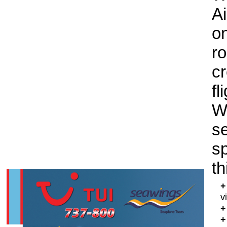
Ai
on
r
cr
fl
W
s
s
th
+
v
+
+