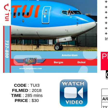
+
+
+
+
+
+
+
I
P
CODE
: TUI3
FILMED
: 2018
TIME
: 285 mins
A/
PRICE
: $30
73